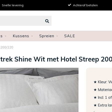
Snelle levering
Achteraf betalen
ns
Kussens
Spreien
SALE
x 200/220
rek Shine Wit met Hotel Streep 20
★ Kleur: W
★ Materia
★ Incl. 1 
★ Extra la