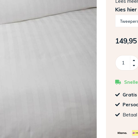
Lees mee
Kies hier
149,95
Snelle
Gratis
Persoo
Betaal 