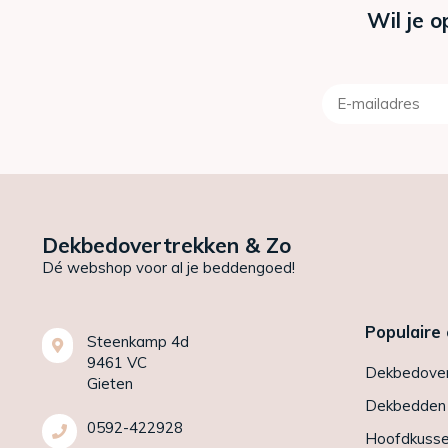
Wil je o
Dekbedovertrekken & Zo
Dé webshop voor al je beddengoed!
Populaire
Steenkamp 4d
9461 VC
Dekbedover
Gieten
Dekbedden
0592-422928
Hoofdkuss