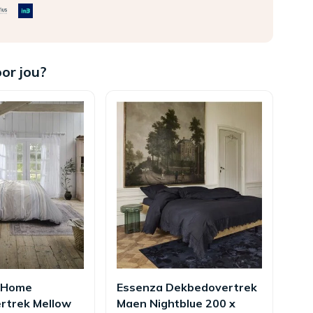
oor jou?
t Home
Essenza Dekbedovertrek
Be
rtrek Mellow
Maen Nightblue 200 x
De