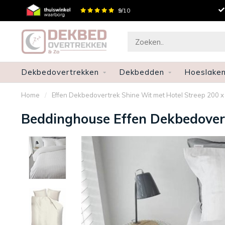
Gratis verzenden en retourneren
9
/10
Dekbedovertrekken
Dekbedden
Hoeslake
Home
/
Effen Dekbedovertrek Shine Wit met Hotel Streep 200 
Beddinghouse Effen Dekbedovert