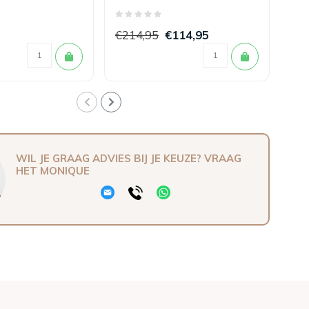
 200/220
200/220
Gog
x 2
€214,95
€114,95
€1
WIL JE GRAAG ADVIES BIJ JE KEUZE? VRAAG
HET MONIQUE