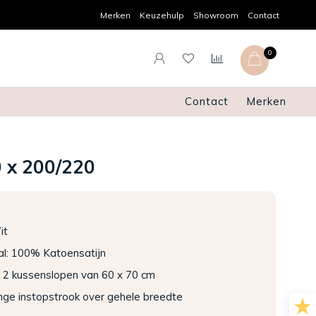
Persoonlijk advies
Gratis verz
Merken
Keuzehulp
Showroom
Contact
0
Contact
Merken
0 x 200/220
it
al: 100% Katoensatijn
of 2 kussenslopen van 60 x 70 cm
nge instopstrook over gehele breedte