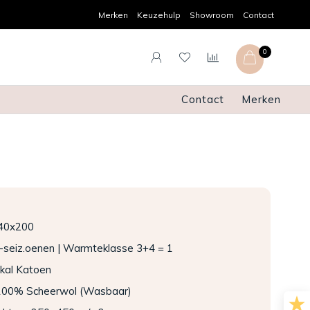
Achteraf betalen
Pers
Merken
Keuzehulp
Showroom
Contact
0
Contact
Merken
40x200
-seiz.oenen | Warmteklasse 3+4 = 1
rkal Katoen
: 100% Scheerwol (Wasbaar)