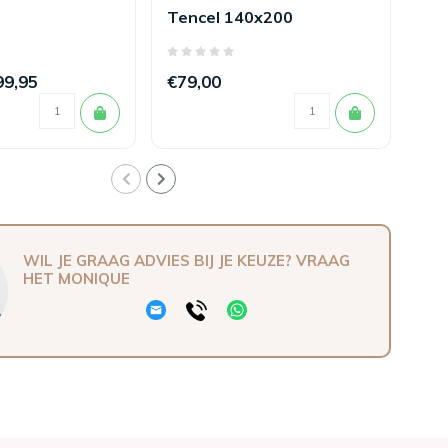
Tencel 140x200
14
99,95
€79,00
€1
WIL JE GRAAG ADVIES BIJ JE KEUZE? VRAAG
HET MONIQUE