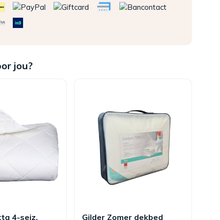
oor jou?
ta 4-seiz.
Gilder Zomer dekbed
De