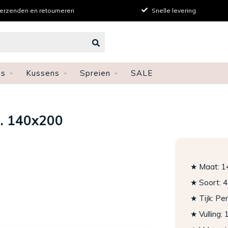
verzenden en retourneren
Snelle levering
ns
Kussens
Spreien
SALE
. 140x200
★ Maat: 1
★ Soort: 4
★ Tijk: Pe
★ Vulling