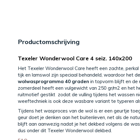
Productomschrijving
Texeler Wonderwool Care 4 seiz. 140x200
Het Texeler Wonderwool Care heeft een zachte, perkal 
tijk en lamswol zijn speciaal behandeld, waardoor het 
wolwasprogramma 40 graden
in topvorm blijft en de
zomerdeel heeft een vulgewicht van 250 gr/m2 en het he
ruitmotief gestikt zodat de vulling tijdens het wassen n
weeftechniek is ook deze wasbare variant te typeren als
Tijdens het wasproces van de wol is er een geurtje toeg
geur doet je denken aan het buitenleven, net als de nat
blijft aan aanwezig nadat je het dekbed volgens de was
dus onder dit Texeler Wonderwool dekbed.