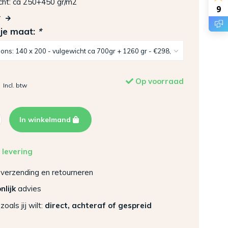
cht: ca 250+450 gr/m2
9
r
 je maat:
*
Op voorraad
Incl. btw
In winkelmand
 levering
verzending en retourneren
nlijk
advies
zoals jij wilt:
direct, achteraf of gespreid