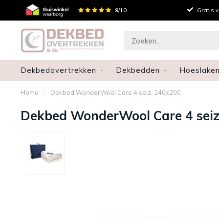
Persoonlijk advies
9
/10
Gratis 
Dekbedovertrekken
Dekbedden
Hoeslake
Home
/
Dekbed WonderWool Care 4 seiz. 140x200
Dekbed WonderWool Care 4 seiz