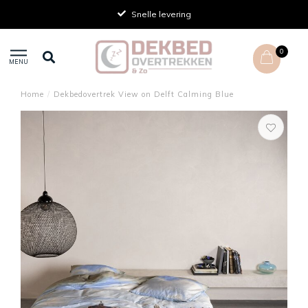
Snelle levering
0
MENU
Home
/
Dekbedovertrek View on Delft Calming Blue