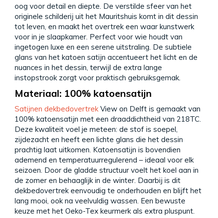
oog voor detail en diepte. De verstilde sfeer van het
originele schilderij uit het Mauritshuis komt in dit dessin
tot leven, en maakt het overtrek een waar kunstwerk
voor in je slaapkamer. Perfect voor wie houdt van
ingetogen luxe en een serene uitstraling. De subtiele
glans van het katoen satijn accentueert het licht en de
nuances in het dessin, terwijl de extra lange
instopstrook zorgt voor praktisch gebruiksgemak.
Materiaal: 100% katoensatijn
Satijnen dekbedovertrek
View on Delft is gemaakt van
100% katoensatijn met een draaddichtheid van 218TC.
Deze kwaliteit voel je meteen: de stof is soepel,
zijdezacht en heeft een lichte glans die het dessin
prachtig laat uitkomen. Katoensatijn is bovendien
ademend en temperatuurregulerend – ideaal voor elk
seizoen. Door de gladde structuur voelt het koel aan in
de zomer en behaaglijk in de winter. Daarbij is dit
dekbedovertrek eenvoudig te onderhouden en blijft het
lang mooi, ook na veelvuldig wassen. Een bewuste
keuze met het Oeko-Tex keurmerk als extra pluspunt.