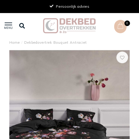
Persoonlijk advies
0
MENU
Home
/
Dekbedovertrek Bouquet Antraciet