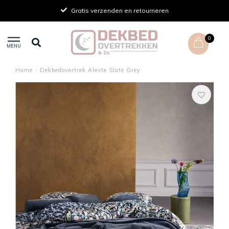
Gratis verzenden en retourneren
0
MENU
Home
/
Dekbedovertrek Aleste Slate Grey