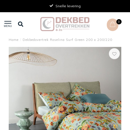
Snelle levering
0
MENU
Home
/
Dekbedovertrek Roselina Surf Green 200 x 200/220