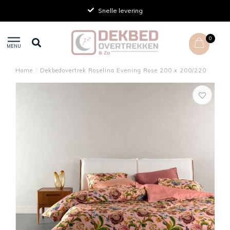
Snelle levering
0
MENU
Home
/
Dekbedovertrek Roselina Evening Rose 200 x 200/220