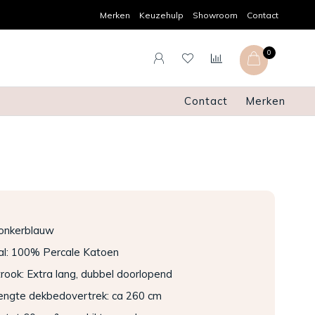
Gratis verzenden en retourneren
Sn
Merken
Keuzehulp
Showroom
Contact
0
Contact
Merken
Donkerblauw
al: 100% Percale Katoen
rook: Extra lang, dubbel doorlopend
lengte dekbedovertrek: ca 260 cm