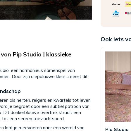
Ook iets v
an Pip Studio | klassieke
tudio: een harmonieus samenspel van
en. Door zijn diepblauwe kleur creëert dit
andschap
ren als herten, reigers en kwartels tot leven
 word je begroet door een subtiel patroon van
. Dit donkerblauwe overtrek straalt een
t tot een sereen toevluchtsoord.
en laat je meevoeren naar een wereld van
Pip Studio