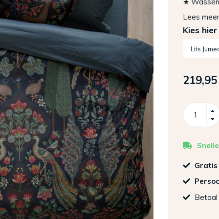
★ Wassen: 
Lees mee
Kies hier
219,95
Snelle
Gratis
Persoo
Betaal 