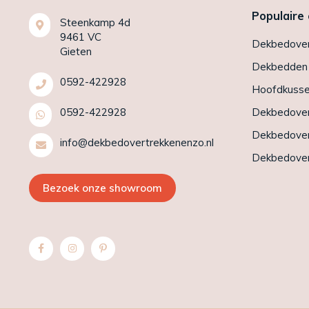
Populaire
Steenkamp 4d
9461 VC
Dekbedover
Gieten
Dekbedden
0592-422928
Hoofdkuss
0592-422928
Dekbedover
Dekbedover
info@dekbedovertrekkenenzo.nl
Dekbedover
Bezoek onze showroom