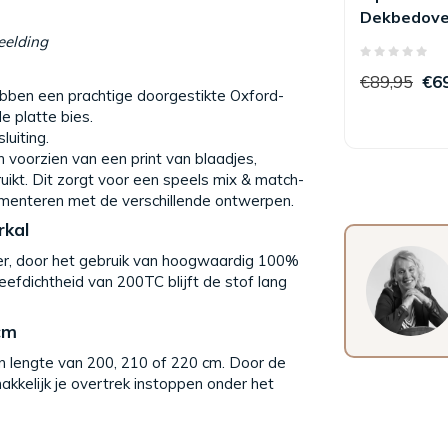
Dekbedove
eelding
€89,95
€6
bben een prachtige doorgestikte Oxford-
e platte bies.
luiting.
 voorzien van een print van blaadjes,
ikt. Dit zorgt voor een speels mix & match-
rimenteren met de verschillende ontwerpen.
rkal
amer, door het gebruik van hoogwaardig 100%
eefdichtheid van 200TC blijft de stof lang
cm
n lengte van 200, 210 of 220 cm. Door de
kkelijk je overtrek instoppen onder het