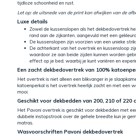
tijdloze schoonheid en rust.
Let op: de uitsnede van de print kan afwijken van de afb
Luxe details
Zowel de kussenslopen als het dekbedovertrek he
rand aan de zijkanten, aangevuld met een gekleurd
De kussenslopen zijn voorzien van een unieke striks
De achterkant van het overtrek en kussensloop zijn
waardoor ze aan beide zijden kunnen worden gebru
effect op je bed, waarbij je kunt variëren en expe
Een zacht dekbedovertrek van 100% katoenpe
Het overtrek is niet alleen een blikvanger in je slaapk
katoenperkal is het overtrek heerlijk zacht en met een w
mooi.
Geschikt voor dekbedden van 200, 210 of 220 
Het Pavoni overtrek is geschikt voor dekbedden met ee
dubbele instopstrook over de gehele breedte kun je gema
matras.
Wasvoorschriften Pavoni dekbedovertrek