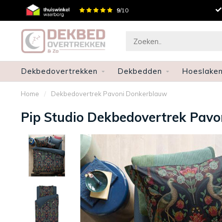
en
Snelle levering
9
/10
Dekbedovertrekken
Dekbedden
Hoeslake
Home
/
Dekbedovertrek Pavoni Donkerblauw
Pip Studio Dekbedovertrek Pav