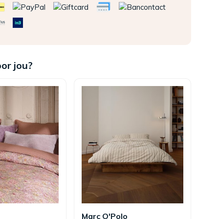
oor jou?
Marc O'Polo
Es