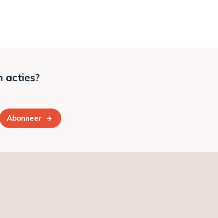
n acties?
Abonneer