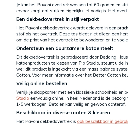
Je kan het Pavoni overtrek wassen tot 60 graden en str
ervoor zorgt dat strijken eigenlijk niet nodig is. Het ove
Een dekbedovertrek in stijl verpakt
Het Pavoni dekbedovertrek wordt geleverd in een pracht
stof als het overtrek. Deze tas biedt niet alleen een herb
om de print van het overtrek te bewonderen en te voele
Ondersteun een duurzamere katoenteelt
Dit dekbedovertrek is geproduceerd door Bedding House,
katoenproducten te kiezen van Pip Studio, steunt u de in
wel: dit product is ingekocht via een mass balance sys
Cotton. Voor meer informatie over het Better Cotton ke
Veilig online bestellen
Verrijk je slaapkamer met een klassieke schoonheid en 
Studio
eenvoudig online. In heel Nederland is de bezorgin
1-5 werkdagen. Betalen kan veilig en gewoon achteraf.
Beschikbaar in diverse maten & kleuren
Het Pavoni dekbedovertrek is
ook beschikbaar in gebro