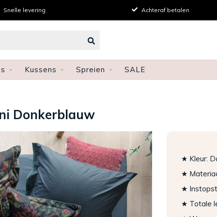
Achteraf betalen
Persoonlijk advies
ns
Kussens
Spreien
SALE
oni Donkerblauw
★ Kleur: 
★ Materia
★ Instopst
★ Totale 