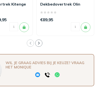
rtrek Kitenge
Dekbedovertrek Olin
Fel
Oatmeal
9,95
€89,95
€1
WIL JE GRAAG ADVIES BIJ JE KEUZE? VRAAG
HET MONIQUE