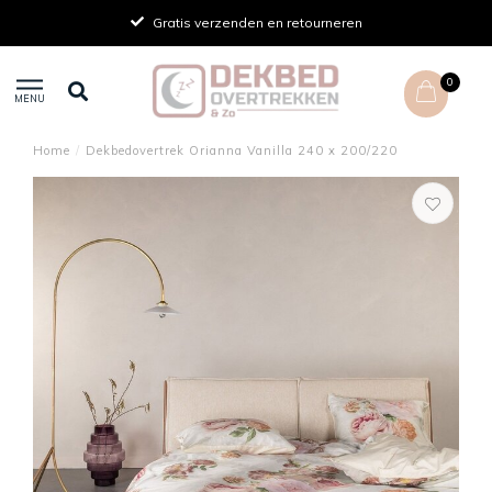
Gratis verzenden en retourneren
0
MENU
Home
/
Dekbedovertrek Orianna Vanilla 240 x 200/220