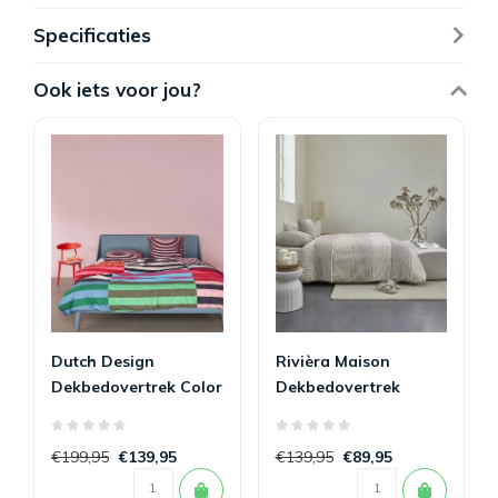
Specificaties
Ook iets voor jou?
Dutch Design
Rivièra Maison
Dekbedovertrek Color
Dekbedovertrek
Clash 240 x 200/220
Ropes Taupe 240 x
200/220
€199,95
€139,95
€139,95
€89,95