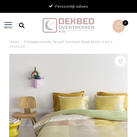
Persoonlijk advies
0
MENU
Home
/
Dekbedovertrek Tencel Orchard Road Multi 140 x
200/220