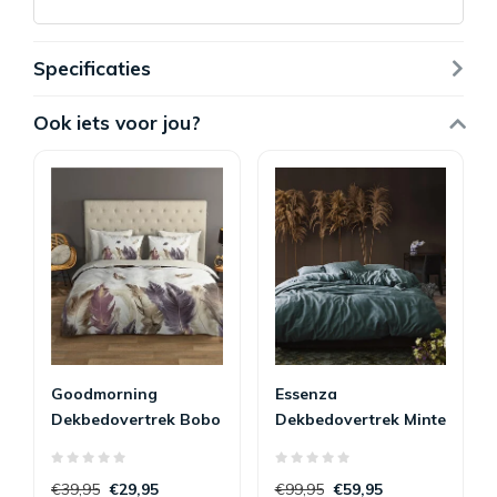
Specificaties
Ook iets voor jou?
Goodmorning
Essenza
Dekbedovertrek Bobo
Dekbedovertrek Minte
140 x 200/220
Denim 140x200/220
€39,95
€29,95
€99,95
€59,95