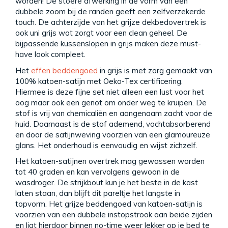
worden! De stoere afwerking in de vorm van een
dubbele zoom bij de randen geeft een zelfverzekerde
touch. De achterzijde van het grijze dekbedovertrek is
ook uni grijs wat zorgt voor een clean geheel. De
bijpassende kussenslopen in grijs maken deze must-
have look compleet.
Het
effen beddengoed
in grijs is met zorg gemaakt van
100% katoen-satijn met Oeko-Tex certificering.
Hiermee is deze fijne set niet alleen een lust voor het
oog maar ook een genot om onder weg te kruipen. De
stof is vrij van chemicaliën en aangenaam zacht voor de
huid. Daarnaast is de stof ademend, vochtabsorberend
en door de satijnweving voorzien van een glamoureuze
glans. Het onderhoud is eenvoudig en wijst zichzelf.
Het katoen-satijnen overtrek mag gewassen worden
tot 40 graden en kan vervolgens gewoon in de
wasdroger. De strijkbout kun je het beste in de kast
laten staan, dan blijft dit pareltje het langste in
topvorm. Het grijze beddengoed van katoen-satijn is
voorzien van een dubbele instopstrook aan beide zijden
en ligt hierdoor binnen no-time weer lekker op je bed te