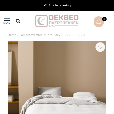
Snelle levering
0
MENU
Home
/
Dekbedovertrek Minte Grey 200 x 200/220