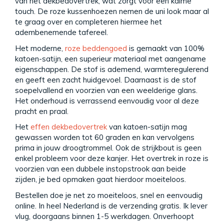
van het dekbedovertrek, wat zorgt voor een kalme
touch. De roze kussenhoezen nemen de uni look maar al
te graag over en completeren hiermee het
adembenemende tafereel.
Het moderne,
roze beddengoed
is gemaakt van 100%
katoen-satijn, een superieur materiaal met aangename
eigenschappen. De stof is ademend, warmteregulerend
en geeft een zacht huidgevoel. Daarnaast is de stof
soepelvallend en voorzien van een weelderige glans.
Het onderhoud is verrassend eenvoudig voor al deze
pracht en praal.
Het
effen dekbedovertrek
van katoen-satijn mag
gewassen worden tot 60 graden en kan vervolgens
prima in jouw droogtrommel. Ook de strijkbout is geen
enkel probleem voor deze kanjer. Het overtrek in roze is
voorzien van een dubbele instopstrook aan beide
zijden, je bed opmaken gaat hierdoor moeiteloos.
Bestellen doe je net zo moeiteloos, snel en eenvoudig
online. In heel Nederland is de verzending gratis. Ik lever
vlug, doorgaans binnen 1-5 werkdagen. Onverhoopt