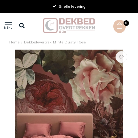
Snelle levering
0
MENU
Home
/
Dekbedovertrek Minte Dusty Rose