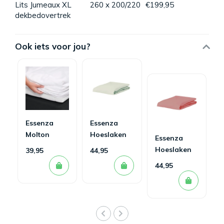
Lits Jumeaux XL
260 x 200/220
€199,95
dekbedovertrek
Ook iets voor jou?
Essenza
Essenza
Molton
Hoeslaken
Essenza
Hoeslaken
Minte
Hoeslaken
39,95
44,95
Oyster
Minte Dusty
44,95
Roze