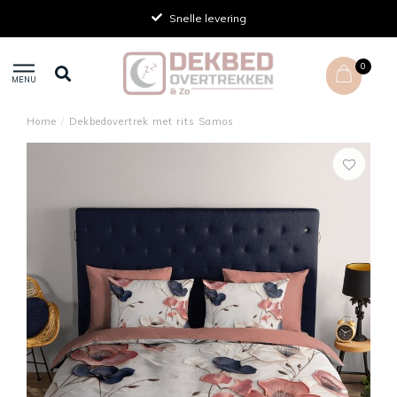
Achteraf betalen
0
MENU
Home
/
Dekbedovertrek met rits Samos