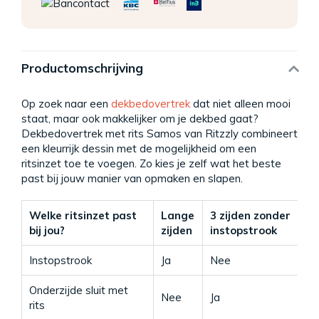
Productomschrijving
Op zoek naar een
dekbedovertrek
dat niet alleen mooi
staat, maar ook makkelijker om je dekbed gaat?
Dekbedovertrek met rits Samos van Ritzzly combineert
een kleurrijk dessin met de mogelijkheid om een
ritsinzet toe te voegen. Zo kies je zelf wat het beste
past bij jouw manier van opmaken en slapen.
Welke ritsinzet past
Lange
3 zijden zonder
3
bij jou?
zijden
instopstrook
Instopstrook
Ja
Nee
Ja
Onderzijde sluit met
Nee
Ja
Ja
rits