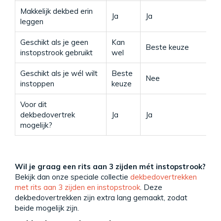
Makkelijk dekbed erin
Ja
Ja
Ja
leggen
Geschikt als je geen
Kan
Beste keuze
K
instopstrook gebruikt
wel
Geschikt als je wél wilt
Beste
Nee
B
instoppen
keuze
Voor dit
N
dekbedovertrek
Ja
Ja
l
mogelijk?
Wil je graag een rits aan 3 zijden mét instopstrook?
Bekijk dan onze speciale collectie
dekbedovertrekken
met rits aan 3 zijden en instopstrook
. Deze
dekbedovertrekken zijn extra lang gemaakt, zodat
beide mogelijk zijn.