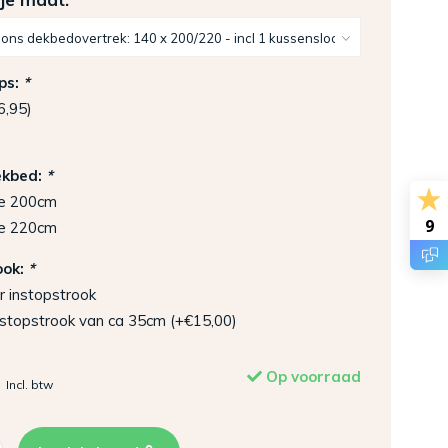
ps:
*
6,95)
ekbed:
*
e 200cm
9
e 220cm
ook:
*
r instopstrook
nstopstrook van ca 35cm (+€15,00)
Op voorraad
Incl. btw