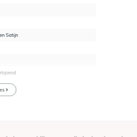
n Satijn
rlopend
ies