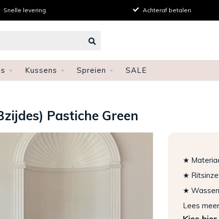
vering
Achteraf betalen
ns
Kussens
Spreien
SALE
3zijdes) Pastiche Green
★ Materiaa
★ Ritsinze
★ Wassen: 
Lees mee
Kies hier