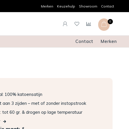
Persoonlijk advies
Gratis verzenden en r
Merken
Keuzehulp
Showroom
Contact
0
Contact
Merken
l: 100% katoensatijn
t aan 3 zijden – met of zonder instopstrook
tot 60 gr. & drogen op lage temperatuur
r
 je maat:
*