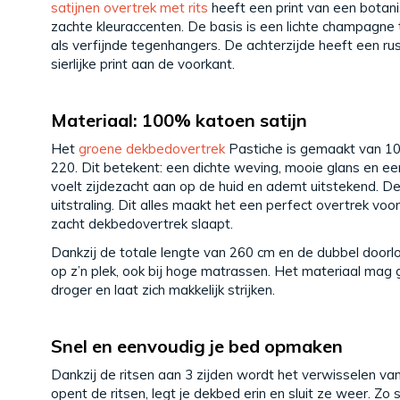
satijnen overtrek met rits
heeft een print van een botanis
zachte kleuraccenten. De basis is een lichte champagne t
als verfijnde tegenhangers. De achterzijde heeft een rus
sierlijke print aan de voorkant.
Materiaal: 100% katoen satijn
Het
groene dekbedovertrek
Pastiche is gemaakt van 10
220. Dit betekent: een dichte weving, mooie glans en een
voelt zijdezacht aan op de huid en ademt uitstekend. De 
uitstraling. Dit alles maakt het een perfect overtrek vo
zacht dekbedovertrek slaapt.
Dankzij de totale lengte van 260 cm en de dubbel doorlo
op z’n plek, ook bij hoge matrassen. Het materiaal mag
droger en laat zich makkelijk strijken.
Snel en eenvoudig je bed opmaken
Dankzij de ritsen aan 3 zijden wordt het verwisselen van
opent de ritsen, legt je dekbed erin en sluit ze weer. Zo s