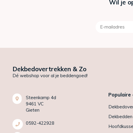
Wil je o
Dekbedovertrekken & Zo
Dé webshop voor al je beddengoed!
Populaire
Steenkamp 4d
9461 VC
Dekbedover
Gieten
Dekbedden
0592-422928
Hoofdkuss