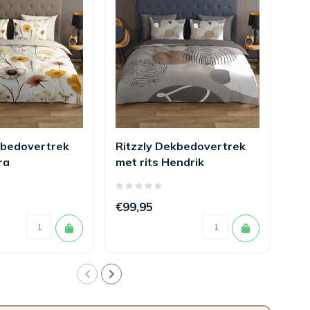
kbedovertrek
Ritzzly Dekbedovertrek
Ri
ra
met rits Hendrik
met
Ph
€99,95
€1