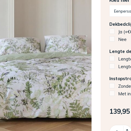
Dekbedcli
Ja (+€
Nee
Lengte d
Lengt
Lengt
Instopstr
Zonde
Met i
139,95