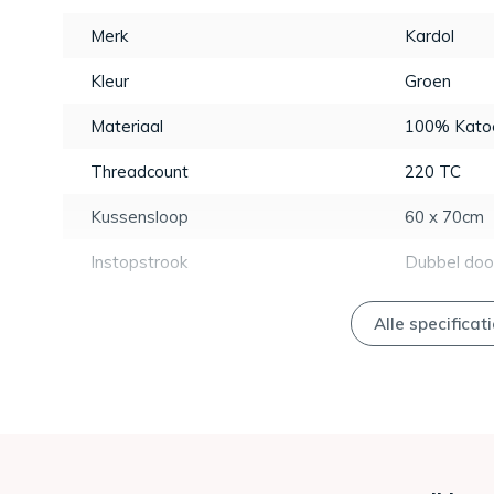
Merk
Kardol
Kleur
Groen
Materiaal
100% Katoe
Threadcount
220 TC
Kussensloop
60 x 70cm
Instopstrook
Dubbel doo
Alle specificat