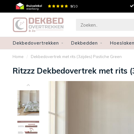
Gratis verzenden en retourneren
9
/10
Snelle le
Dekbedovertrekken
Dekbedden
Hoeslake
Home
/
Dekbedovertrek met rits (3zijdes) Pastiche Green
Ritzzz Dekbedovertrek met rits (