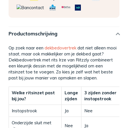
Productomschrijving
Op zoek naar een
dekbedovertrek
dat niet alleen mooi
staat, maar ook makkelijker om je dekbed gaat?
Dekbedovertrek met rits Irze van Ritzzly combineert
een kleurrijk dessin met de mogelijkheid om een
ritsinzet toe te voegen. Zo kies je zelf wat het beste
past bij jouw manier van opmaken en slapen.
Welke ritsinzet past
Lange
3 zijden zonder
3
bij jou?
zijden
instopstrook
Instopstrook
Ja
Nee
Ja
Onderzijde sluit met
Nee
Ja
Ja