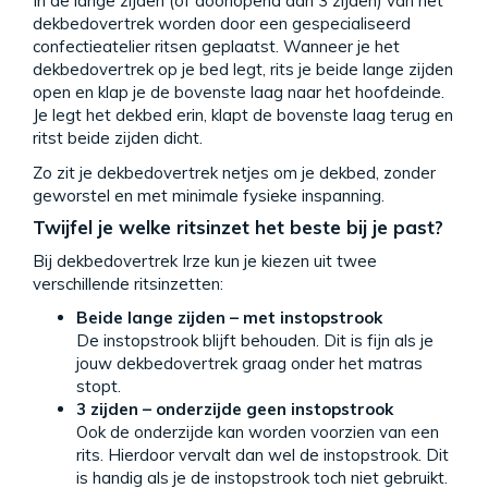
In de lange zijden (of doorlopend aan 3 zijden) van het
dekbedovertrek worden door een gespecialiseerd
confectieatelier ritsen geplaatst. Wanneer je het
dekbedovertrek op je bed legt, rits je beide lange zijden
open en klap je de bovenste laag naar het hoofdeinde.
Je legt het dekbed erin, klapt de bovenste laag terug en
ritst beide zijden dicht.
Zo zit je dekbedovertrek netjes om je dekbed, zonder
geworstel en met minimale fysieke inspanning.
Twijfel je welke ritsinzet het beste bij je past?
Bij dekbedovertrek Irze kun je kiezen uit twee
verschillende ritsinzetten:
Beide lange zijden – met instopstrook
De instopstrook blijft behouden. Dit is fijn als je
jouw dekbedovertrek graag onder het matras
stopt.
3 zijden – onderzijde geen instopstrook
Ook de onderzijde kan worden voorzien van een
rits. Hierdoor vervalt dan wel de instopstrook. Dit
is handig als je de instopstrook toch niet gebruikt.