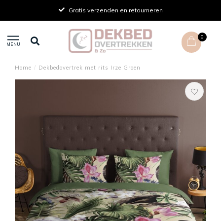
Gratis verzenden en retourneren
0
MENU
Home
/
Dekbedovertrek met rits Irze Groen