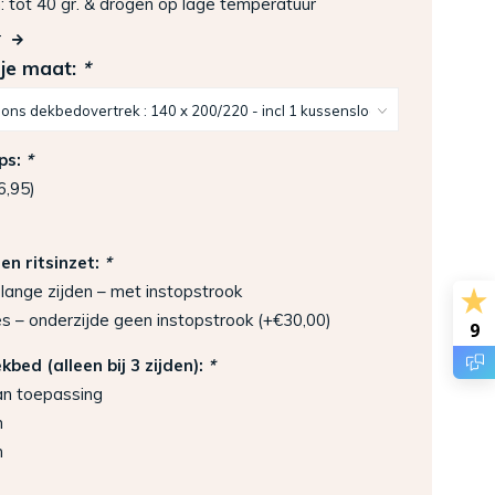
tot 40 gr. & drogen op lage temperatuur
r
 je maat:
*
ps:
*
6,95)
gen ritsinzet:
*
lange zijden – met instopstrook
es – onderzijde geen instopstrook (+€30,00)
9
bed (alleen bij 3 zijden):
*
an toepassing
m
m