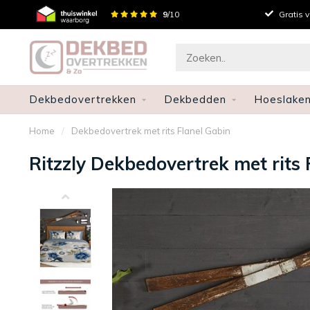
Persoonlijk advies
9
/10
Gratis 
Dekbedovertrekken
Dekbedden
Hoeslake
Home
/
Dekbedovertrek met rits Flanel Gabin
Ritzzly Dekbedovertrek met rits 