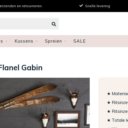
verzenden en retourneren
Snelle levering
ns
Kussens
Spreien
SALE
Flanel Gabin
★ Materia
★ Ritsinze
★ Ritsinze
★ Totale 