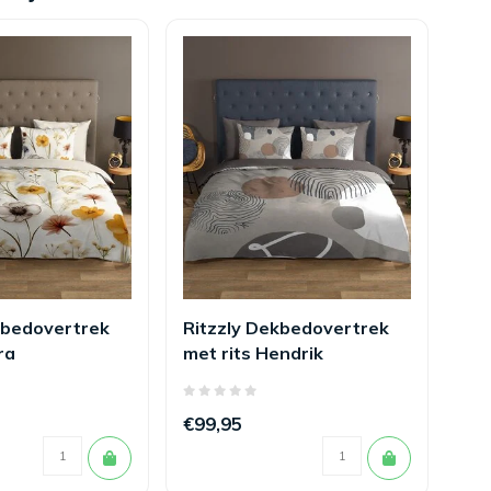
kbedovertrek
Ritzzly Dekbedovertrek
Ri
ra
met rits Hendrik
met
Ph
€99,95
€1