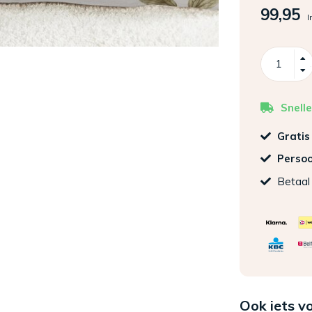
99,95
I
Snelle
Gratis
Persoo
Betaal 
Ook iets v