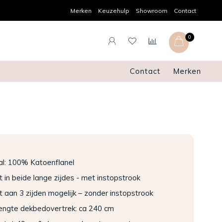
Achteraf betalen
Pers
Merken
Keuzehulp
Showroom
Contact
0
Contact
Merken
al: 100% Katoenflanel
t in beide lange zijdes - met instopstrook
t aan 3 zijden mogelijk – zonder instopstrook
lengte dekbedovertrek: ca 240 cm