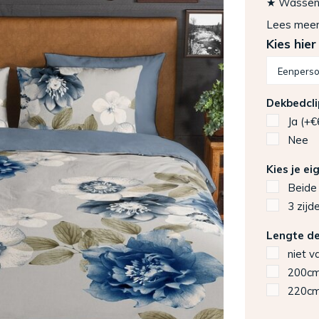
★ Wassen: 
Lees mee
Kies hier
Dekbedcli
Ja (+€
Nee
Kies je ei
Beide 
3 zijd
Lengte dek
niet v
200c
220c