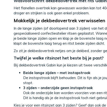
Wasvoorschrift dekbedovertrek met rits Gabin
Het flanellen overtrek kan gewassen worden kan tot 40
droger en strijken is ook geen enkel probleem.
Makkelijk je dekbedovertrek verwisselen
In de lange zijden (of doorlopend aan 3 zijden) van he
gespecialiseerd confectieatelier ritsen geplaatst. Wanne
je beide lange zijden open en klap je de bovenste laag n
klapt de bovenste laag terug en ritst beide zijden dicht.
Zo zit je dekbedovertrek netjes om je dekbed, zonder g
Twijfel je welke ritsinzet het beste bij je past?
Bij dekbedovertrek Gabin kun je kiezen uit twee verschill
Beide lange zijden – met instopstrook
De instopstrook blijft behouden. Dit is fijn als j
stopt.
3 zijden – onderzijde geen instopstrook
Ook de onderzijde kan worden voorzien van een rit
Dit is handig als je de instopstrook toch niet gebrui
Kies je voor een ritsinzet aan 3 zijden? Geef dan ook de