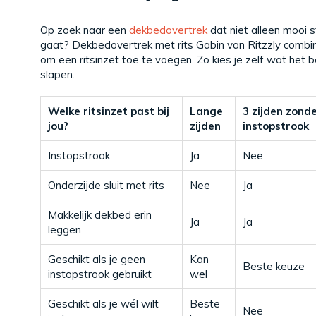
Op zoek naar een
dekbedovertrek
dat niet alleen mooi 
gaat? Dekbedovertrek met rits Gabin van Ritzzly combine
om een ritsinzet toe te voegen. Zo kies je zelf wat het
slapen.
Welke ritsinzet past bij
Lange
3 zijden zond
jou?
zijden
instopstrook
Instopstrook
Ja
Nee
Onderzijde sluit met rits
Nee
Ja
Makkelijk dekbed erin
Ja
Ja
leggen
Geschikt als je geen
Kan
Beste keuze
instopstrook gebruikt
wel
Geschikt als je wél wilt
Beste
Nee