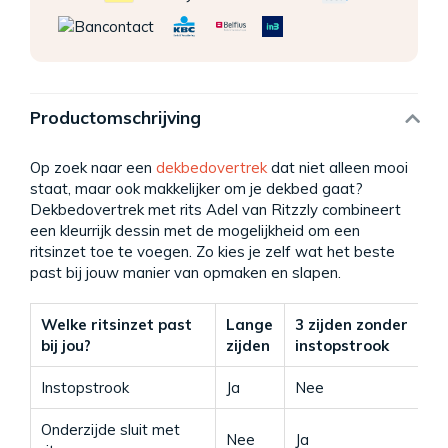
Productomschrijving
Op zoek naar een
dekbedovertrek
dat niet alleen mooi
staat, maar ook makkelijker om je dekbed gaat?
Dekbedovertrek met rits Adel van Ritzzly combineert
een kleurrijk dessin met de mogelijkheid om een
ritsinzet toe te voegen. Zo kies je zelf wat het beste
past bij jouw manier van opmaken en slapen.
Welke ritsinzet past
Lange
3 zijden zonder
3
bij jou?
zijden
instopstrook
Instopstrook
Ja
Nee
Ja
Onderzijde sluit met
Nee
Ja
Ja