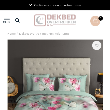
Gratis verzenden en retourneren
0
MENU
Home
/
Dekbedovertrek met rits Adel Mint