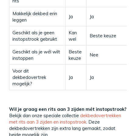
rits
Makkelijk dekbed erin
Ja
Ja
Ja
leggen
Geschikt als je geen
Kan
Beste keuze
K
instopstrook gebruikt
wel
Geschikt als je wél wilt
Beste
Nee
B
instoppen
keuze
Voor dit
N
dekbedovertrek
Ja
Ja
l
mogelijk?
Wil je graag een rits aan 3 zijden mét instopstrook?
Bekijk dan onze speciale collectie
dekbedovertrekken
met rits aan 3 zijden en instopstrook
. Deze
dekbedovertrekken zijn extra lang gemaakt, zodat
beide mogelijk zijn.