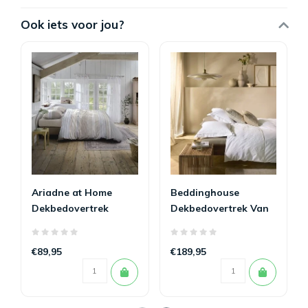
Ook iets voor jou?
Ariadne at Home
Beddinghouse
Dekbedovertrek
Dekbedovertrek Van
Mellow Zand 200 x
Gogh Broderie Fleurie
200/220
200 x 200/220
€89,95
€189,95