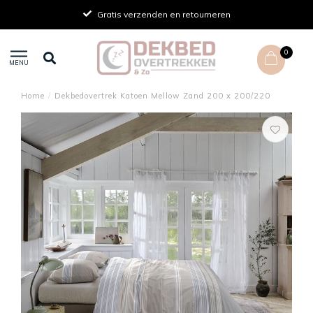
Gratis verzenden en retourneren
0
MENU
Home
/
Dekbedovertrek Katoen Mellow Zand 200 x 200/220