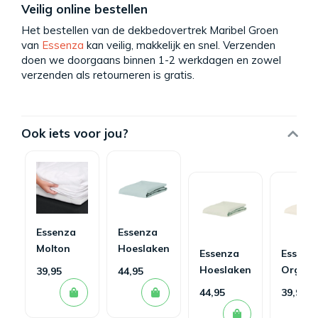
Veilig online bestellen
Het bestellen van de dekbedovertrek Maribel Groen
van
Essenza
kan veilig, makkelijk en snel. Verzenden
doen we doorgaans binnen 1-2 werkdagen en zowel
verzenden als retourneren is gratis.
Ook iets voor jou?
Essenza
Essenza
Molton
Hoeslaken
Essenza
Essenz
Hoeslaken
Minte
Hoeslaken
Organi
39,95
44,95
Dusty
Minte
Jersey
44,95
39,95
Green
Oyster
Hoesla