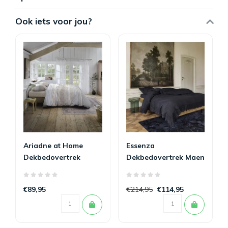
Ook iets voor jou?
Ariadne at Home
Essenza
Dekbedovertrek
Dekbedovertrek Maen
Mellow Zand 200 x
Nightblue 200 x
200/220
200/220
€89,95
€214,95
€114,95