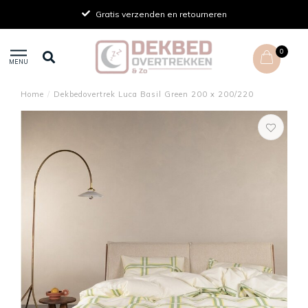
Gratis verzenden en retourneren
0
MENU
Home
/
Dekbedovertrek Luca Basil Green 200 x 200/220