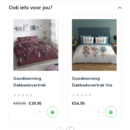
Ook iets voor jou?
Goodmorning
Goodmorning
Dekbedovertrek
Dekbedovertrek Via
Feathers Bordeaux
240 x 200/220
€69,95
€39,95
€54,95