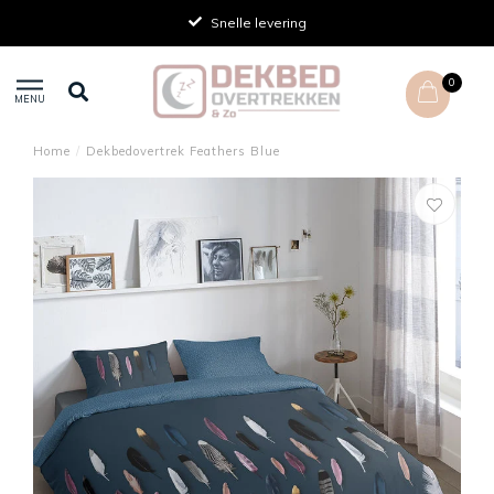
Snelle levering
0
MENU
Home
/
Dekbedovertrek Feathers Blue