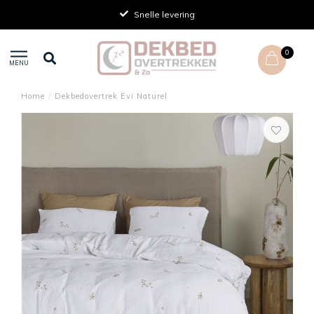
Snelle levering
0
MENU
Home
/
Dekbedovertrek Evi Naturel