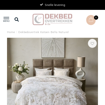
Achteraf betalen
0
MENU
Home
/
Dekbedovertrek Katoen Bella Naturel