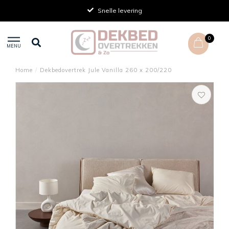
Achteraf betalen
0
MENU
Home
/
Dekbedovertrek Jule Vanilla 260 x 200/220