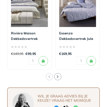
Rivièra Maison
Essenza
Dekbedovertrek
Dekbedovertrek Jule
Ropes Marineblauw
Lavender Blue 260 x
260 x 200/220
200/220
€149,95
€99,95
€169,95
WIL JE GRAAG ADVIES BIJ JE
KEUZE? VRAAG HET MONIQUE