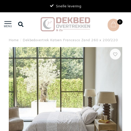
Achteraf betalen
0
MENU
Home
/
Dekbedovertrek Katoen Francesco Zand 260 x 200/220