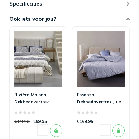
Specificaties
Ook iets voor jou?
Rivièra Maison
Essenza
Dekbedovertrek
Dekbedovertrek Jule
Ropes Marineblauw
Lavender Blue 260 x
260 x 200/220
200/220
€149,95
€99,95
€169,95