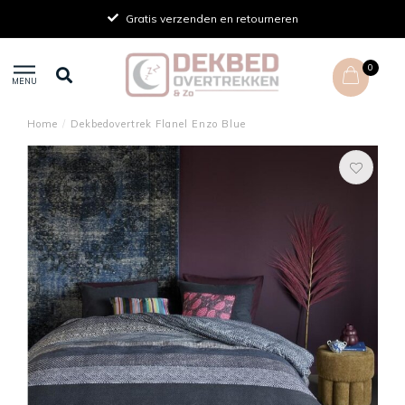
Gratis verzenden en retourneren
0
MENU
Home
/
Dekbedovertrek Flanel Enzo Blue