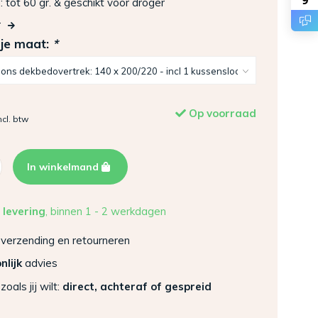
9
tot 60 gr. & geschikt voor droger
r
 je maat:
*
Op voorraad
ncl. btw
In winkelmand
 levering
, binnen 1 - 2 werkdagen
verzending en retourneren
nlijk
advies
zoals jij wilt:
direct, achteraf of gespreid