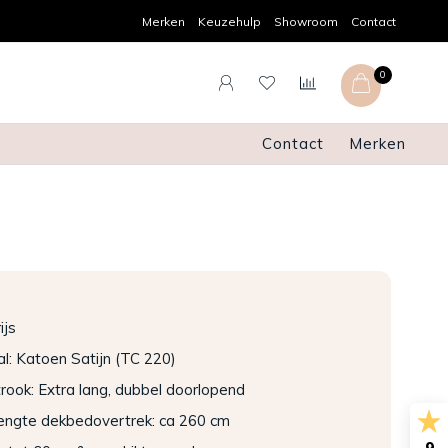
Gratis verzenden en retourneren
Sn
Merken
Keuzehulp
Showroom
Contact
0
Contact
Merken
ijs
l: Katoen Satijn (TC 220)
rook: Extra lang, dubbel doorlopend
lengte dekbedovertrek: ca 260 cm