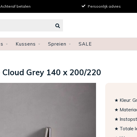
Achteraf betalen
Persoonlijk advies
ns
Kussens
Spreien
SALE
 Cloud Grey 140 x 200/220
★ Kleur: Gr
★ Materiaa
★ Instopst
★ Totale 