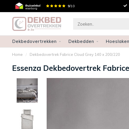
en
Snelle levering
9
/10
Dekbedovertrekken
Dekbedden
Hoeslake
Home
/
Dekbedovertrek Fabrice Cloud Grey 140 x 200/220
Essenza Dekbedovertrek Fabrice