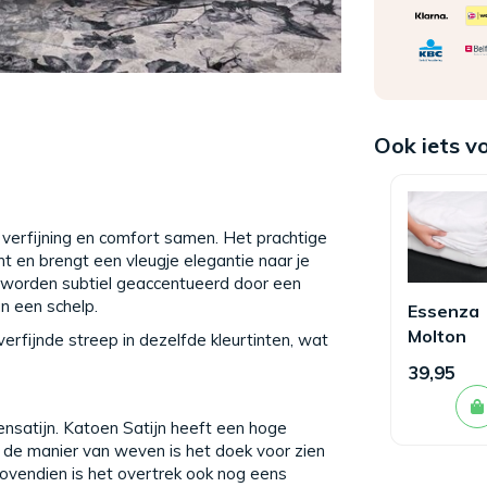
Ook iets v
verfijning en comfort samen. Het prachtige
nt en brengt een vleugje elegantie naar je
 worden subtiel geaccentueerd door een
n een schelp.
Essenza
Molton
erfijnde streep in dezelfde kleurtinten, wat
Hoeslak
39,95
satijn. Katoen Satijn heeft een hoge
de manier van weven is het doek voor zien
Bovendien is het overtrek ook nog eens