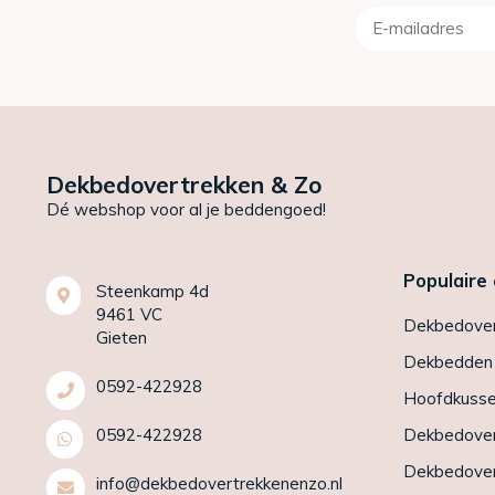
Dekbedovertrekken & Zo
Dé webshop voor al je beddengoed!
Populaire
Steenkamp 4d
9461 VC
Dekbedover
Gieten
Dekbedden
0592-422928
Hoofdkuss
0592-422928
Dekbedover
Dekbedover
info@dekbedovertrekkenenzo.nl