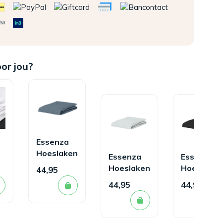
oor jou?
Essenza
Hoeslaken
Essenza
Essenza
en
Minte
Hoeslaken
Hoeslake
44,95
Denim
Minte
Minte
44,95
44,95
Blue
Grey
Antraciet