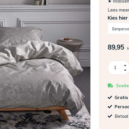
★ Wassen: 
Lees mee
Kies hier
89,95
I
Snelle
Gratis
Persoo
Betaal 