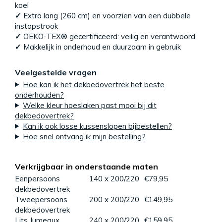
koel
✓
Extra lang (260 cm) en voorzien van een dubbele
instopstrook
✓
OEKO-TEX® gecertificeerd: veilig en verantwoord
✓
Makkelijk in onderhoud en duurzaam in gebruik
Veelgestelde vragen
Hoe kan ik het dekbedovertrek het beste
onderhouden?
Welke kleur hoeslaken past mooi bij dit
dekbedovertrek?
Kan ik ook losse kussenslopen bijbestellen?
Hoe snel ontvang ik mijn bestelling?
Verkrijgbaar in onderstaande maten
Eenpersoons
140 x 200/220
€79,95
dekbedovertrek
Tweepersoons
200 x 200/220
€149,95
dekbedovertrek
Lits Jumeaux
240 x 200/220
€159,95