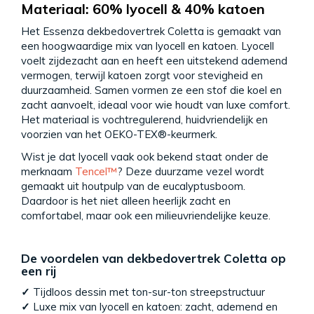
Materiaal: 60% lyocell & 40% katoen
Het Essenza dekbedovertrek Coletta is gemaakt van
een hoogwaardige mix van lyocell en katoen. Lyocell
voelt zijdezacht aan en heeft een uitstekend ademend
vermogen, terwijl katoen zorgt voor stevigheid en
duurzaamheid. Samen vormen ze een stof die koel en
zacht aanvoelt, ideaal voor wie houdt van luxe comfort.
Het materiaal is vochtregulerend, huidvriendelijk en
voorzien van het OEKO-TEX®-keurmerk.
Wist je dat lyocell vaak ook bekend staat onder de
merknaam
Tencel™
? Deze duurzame vezel wordt
gemaakt uit houtpulp van de eucalyptusboom.
Daardoor is het niet alleen heerlijk zacht en
comfortabel, maar ook een milieuvriendelijke keuze.
De voordelen van dekbedovertrek Coletta op
een rij
✓
Tijdloos dessin met ton-sur-ton streepstructuur
✓
Luxe mix van lyocell en katoen: zacht, ademend en