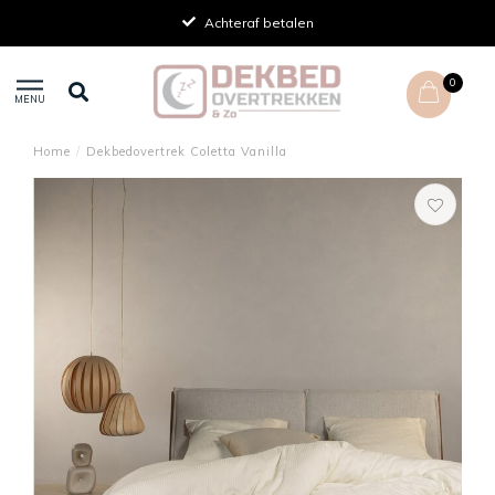
Achteraf betalen
0
MENU
Home
/
Dekbedovertrek Coletta Vanilla