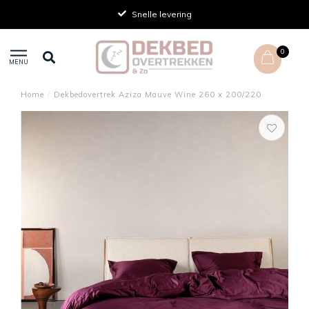
Snelle levering
0
MENU
Home
/
Dekbedovertrek Aziza Mauve Wine 260 x 200/220