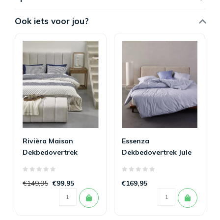
Ook iets voor jou?
Rivièra Maison
Essenza
Dekbedovertrek
Dekbedovertrek Jule
Ropes Marineblauw
Lavender Blue 260 x
260 x 200/220
200/220
€149,95
€99,95
€169,95