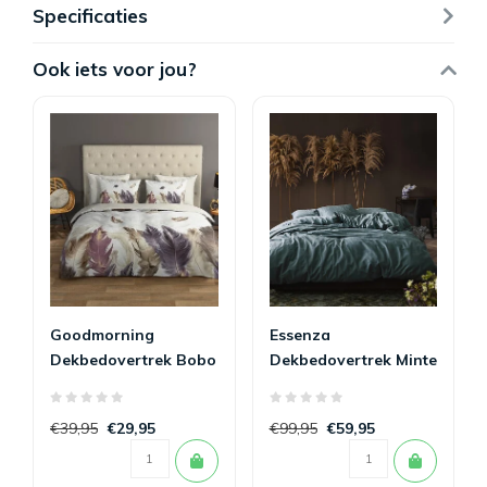
Specificaties
Ook iets voor jou?
Goodmorning
Essenza
Dekbedovertrek Bobo
Dekbedovertrek Minte
140 x 200/220
Denim 140x200/220
€39,95
€29,95
€99,95
€59,95