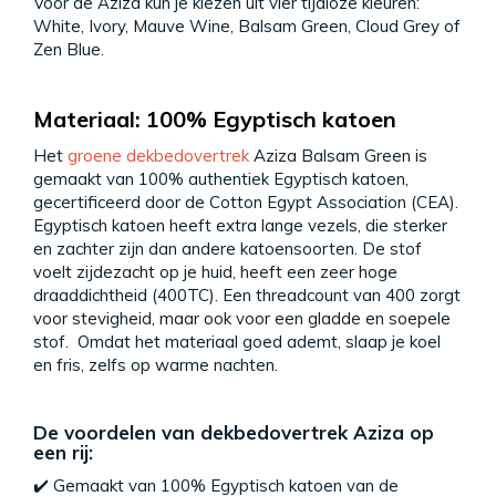
Voor de Aziza kun je kiezen uit vier tijdloze kleuren:
White, Ivory, Mauve Wine, Balsam Green, Cloud Grey of
Zen Blue.
Materiaal: 100% Egyptisch katoen
Het
groene dekbedovertrek
Aziza Balsam Green is
gemaakt van 100% authentiek Egyptisch katoen,
gecertificeerd door de Cotton Egypt Association (CEA).
Egyptisch katoen heeft extra lange vezels, die sterker
en zachter zijn dan andere katoensoorten. De stof
voelt zijdezacht op je huid, heeft een zeer hoge
draaddichtheid (400TC). Een threadcount van 400 zorgt
voor stevigheid, maar ook voor een gladde en soepele
stof. Omdat het materiaal goed ademt, slaap je koel
en fris, zelfs op warme nachten.
De voordelen van dekbedovertrek Aziza op
een rij:
✔️ Gemaakt van 100% Egyptisch katoen van de