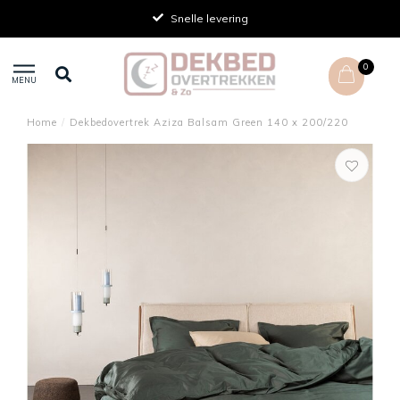
Snelle levering
0
MENU
Home
/
Dekbedovertrek Aziza Balsam Green 140 x 200/220