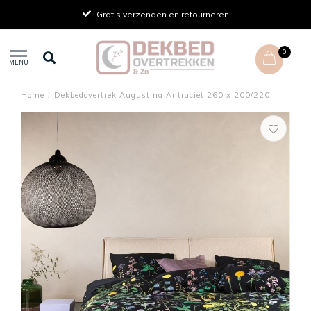
Gratis verzenden en retourneren
0
MENU
Home
/
Dekbedovertrek Augustina Antraciet 260 x 200/220