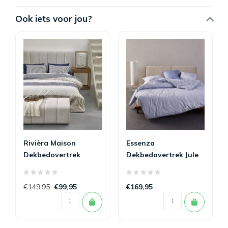
Ook iets voor jou?
Rivièra Maison
Essenza
Dekbedovertrek
Dekbedovertrek Jule
Ropes Marineblauw
Lavender Blue 260 x
260 x 200/220
200/220
€149,95
€99,95
€169,95