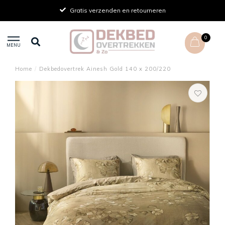
Gratis verzenden en retourneren
0
MENU
Home
/
Dekbedovertrek Ainesh Gold 140 x 200/220