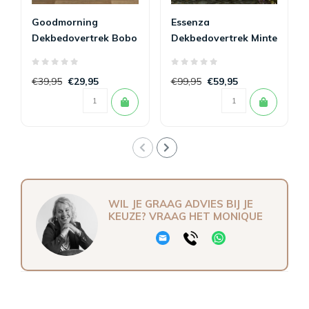
Goodmorning
Essenza
Dekbedovertrek Bobo
Dekbedovertrek Minte
140 x 200/220
Denim 140x200/220
€39,95
€29,95
€99,95
€59,95
WIL JE GRAAG ADVIES BIJ JE
KEUZE? VRAAG HET MONIQUE