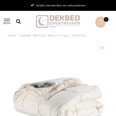
Gratis verzenden en retourneren
0
MENU
Home
/
Dekbed Wol Puur Natuur 4-seiz. 260x200