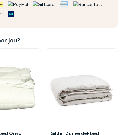
oor jou?
bed Onyx
Gilder Zomerdekbed
De