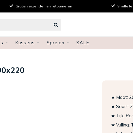
verzenden en retourneren
Snelle levering
ns
Kussens
Spreien
SALE
00x220
★ Maat: 2
★ Soort: 
★ Tijk: Pe
★ Vulling: