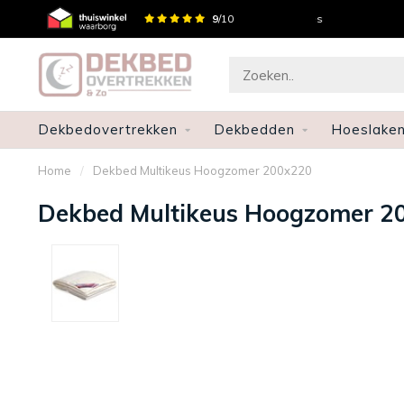
Persoonlijk advies
9
/10
Gratis 
Dekbedovertrekken
Dekbedden
Hoeslake
Home
/
Dekbed Multikeus Hoogzomer 200x220
Dekbed Multikeus Hoogzomer 2