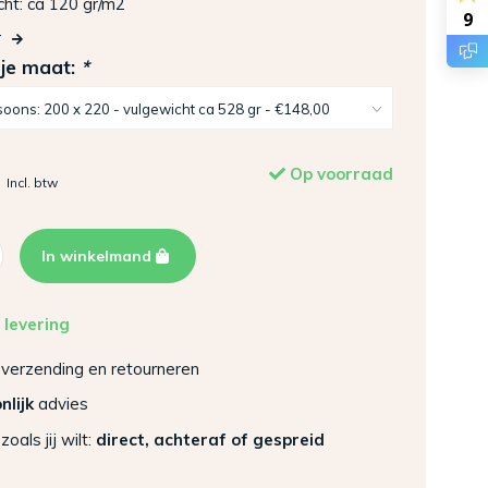
ht: ca 120 gr/m2
9
r
 je maat:
*
Op voorraad
Incl. btw
In winkelmand
 levering
verzending en retourneren
nlijk
advies
zoals jij wilt:
direct, achteraf of gespreid