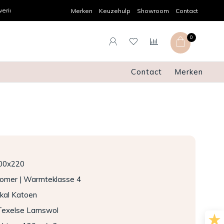
Achteraf betalen
Pers
Merken
Keuzehulp
Showroom
Contact
0
Contact
Merken
00x220
Zomer | Warmteklasse 4
rkal Katoen
 Texelse Lamswol