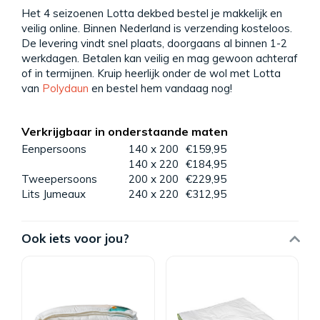
Het 4 seizoenen Lotta dekbed bestel je makkelijk en
veilig online. Binnen Nederland is verzending kosteloos.
De levering vindt snel plaats, doorgaans al binnen 1-2
werkdagen. Betalen kan veilig en mag gewoon achteraf
of in termijnen. Kruip heerlijk onder de wol met Lotta
van
Polydaun
en bestel hem vandaag nog!
Verkrijgbaar in onderstaande maten
Eenpersoons
140 x 200
€159,95
140 x 220
€184,95
Tweepersoons
200 x 200
€229,95
Lits Jumeaux
240 x 220
€312,95
Ook iets voor jou?