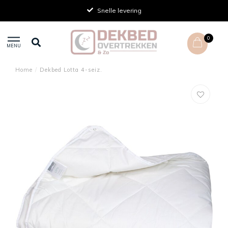
Snelle levering
0
MENU
Home
/
Dekbed Lotta 4-seiz.