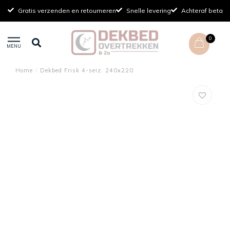
Gratis verzenden en retourneren
Snelle levering
Achteraf betale
0
MENU
Home
/
Dekbed Frisk 4-seiz. 240x220