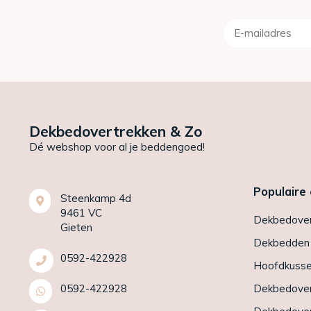
Dekbedovertrekken & Zo
Dé webshop voor al je beddengoed!
Populaire
Steenkamp 4d
9461 VC
Dekbedover
Gieten
Dekbedden
0592-422928
Hoofdkuss
0592-422928
Dekbedover