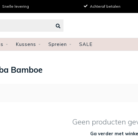
Snelle levering
Achteraf betalen
ns
Kussens
Spreien
SALE
ba Bamboe
Geen producten ge
Ga verder met winke