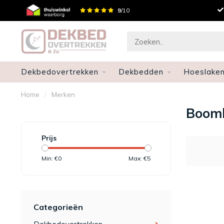
Gratis verzenden en retourneren
9
/10
Dekbedovertrekken
Dekbedden
Hoeslake
Home
/
Merken
Boom
Prijs
Min: €
0
Max: €
5
Categorieën