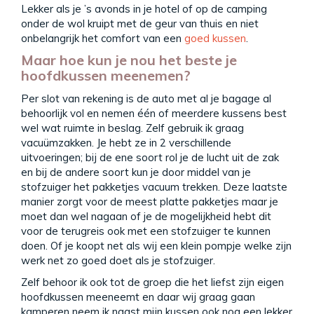
Lekker als je ’s avonds in je hotel of op de camping
onder de wol kruipt met de geur van thuis en niet
onbelangrijk het comfort van een
goed kussen
.
Maar hoe kun je nou het beste je
hoofdkussen meenemen?
Per slot van rekening is de auto met al je bagage al
behoorlijk vol en nemen één of meerdere kussens best
wel wat ruimte in beslag. Zelf gebruik ik graag
vacuümzakken. Je hebt ze in 2 verschillende
uitvoeringen; bij de ene soort rol je de lucht uit de zak
en bij de andere soort kun je door middel van je
stofzuiger het pakketjes vacuum trekken. Deze laatste
manier zorgt voor de meest platte pakketjes maar je
moet dan wel nagaan of je de mogelijkheid hebt dit
voor de terugreis ook met een stofzuiger te kunnen
doen. Of je koopt net als wij een klein pompje welke zijn
werk net zo goed doet als je stofzuiger.
Zelf behoor ik ook tot de groep die het liefst zijn eigen
hoofdkussen meeneemt en daar wij graag gaan
kamperen neem ik naast mijn kussen ook nog een lekker