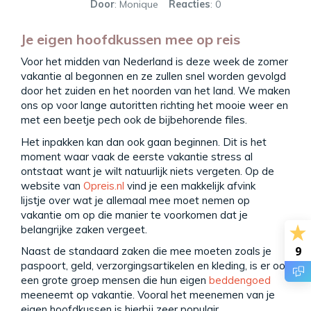
Door
: Monique
Reacties
: 0
Je eigen hoofdkussen mee op reis
Voor het midden van Nederland is deze week de zomer
vakantie al begonnen en ze zullen snel worden gevolgd
door het zuiden en het noorden van het land. We maken
ons op voor lange autoritten richting het mooie weer en
met een beetje pech ook de bijbehorende files.
Het inpakken kan dan ook gaan beginnen. Dit is het
moment waar vaak de eerste vakantie stress al
ontstaat want je wilt natuurlijk niets vergeten. Op de
website van
Opreis.nl
vind je een makkelijk afvink
lijstje over wat je allemaal mee moet nemen op
vakantie om op die manier te voorkomen dat je
belangrijke zaken vergeet.
9
Naast de standaard zaken die mee moeten zoals je
paspoort, geld, verzorgingsartikelen en kleding, is er ook
een grote groep mensen die hun eigen
beddengoed
meeneemt op vakantie. Vooral het meenemen van je
eigen hoofdkussen is hierbij zeer populair.