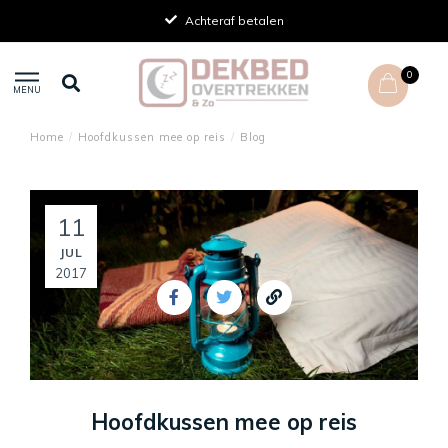
Achteraf betalen
0
MENU
Home
/
Hoofdkussen mee op reis
/
Blog
11
JUL
2017
Hoofdkussen mee op reis