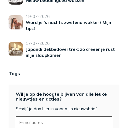
Nieuw beddengoed wassen
19-07-2026
Word je ’s nachts zwetend wakker? Mijn
tips!
17-07-2026
Japandi dekbedovertrek: zo creëer je rust
in je slaapkamer
Tags
Wil je op de hoogte blijven van alle leuke
nieuwtjes en acties?
Schrijf je dan hier in voor mijn nieuwsbrief