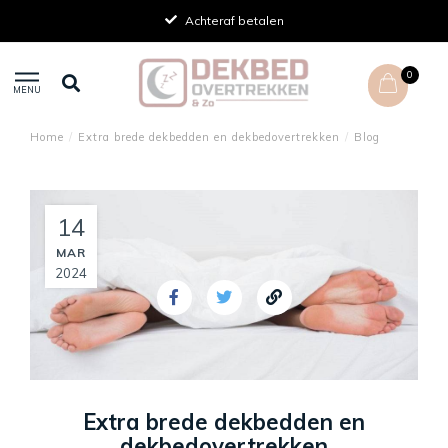
Achteraf betalen
0
MENU
Home
/
Extra brede dekbedden en dekbedovertrekken
/
Blog
14
MAR
2024
Extra brede dekbedden en
dekbedovertrekken