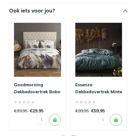
Ook iets voor jou?
Goodmorning
Essenza
Dekbedovertrek Bobo
Dekbedovertrek Minte
140 x 200/220
Denim 140x200/220
€39,95
€29,95
€99,95
€59,95