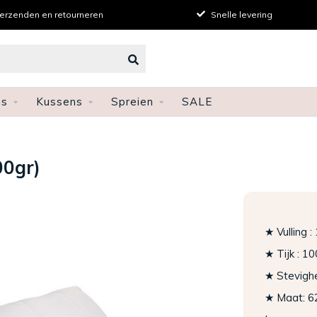
verzenden en retourneren
Snelle levering
ns
Kussens
Spreien
SALE
00gr)
★ Vulling 
★ Tijk : 1
★ Stevighe
★ Maat: 