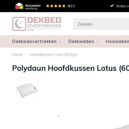
Persoonlijk advies
9
/10
Gratis 
Dekbedovertrekken
Dekbedden
Hoeslake
Home
/
Hoofdkussen Lotus (600gr)
Polydaun Hoofdkussen Lotus (6