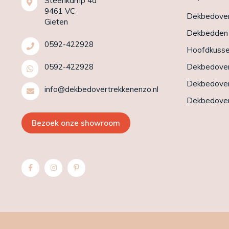
Steenkamp 4d
9461 VC
Dekbedover
Gieten
Dekbedden
0592-422928
Hoofdkuss
0592-422928
Dekbedover
Dekbedover
info@dekbedovertrekkenenzo.nl
Dekbedover
Bezoek onze showroom