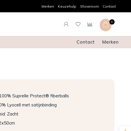
Achteraf betalen
Pers
Merken
Keuzehulp
Showroom
Contact
0
Contact
Merken
: 100% Suprelle Protect® fiberballs
00% Lyocell met satijnbinding
id: Zacht
62x50cm