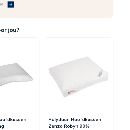
oor jou?
oofdkussen
Polydaun Hoofdkussen
Po
ng
Zenzo Robyn 90%
Elk