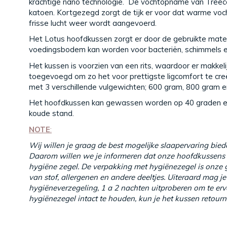
krachtige nano technologie. De vochtopname van Treec
katoen. Kortgezegd zorgt de tijk er voor dat warme voch
frisse lucht weer wordt aangevoerd.
Het Lotus hoofdkussen zorgt er door de gebruikte mater
voedingsbodem kan worden voor bacteriën, schimmels en
Het kussen is voorzien van een rits, waardoor er makkeli
toegevoegd om zo het voor prettigste ligcomfort te cre
met 3 verschillende vulgewichten; 600 gram, 800 gram 
Het hoofdkussen kan gewassen worden op 40 graden en
koude stand.
NOTE
:
Wij willen je graag de best mogelijke slaapervaring biede
Daarom willen we je informeren dat onze hoofdkussens 
hygiëne zegel. De verpakking met hygiënezegel is onze g
van stof, allergenen en andere deeltjes. Uiteraard mag j
hygiëneverzegeling, 1 a 2 nachten uitproberen om te erv
hygiënezegel intact te houden, kun je het kussen retourne