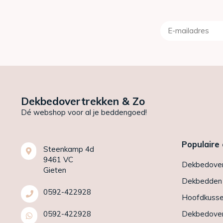
Dekbedovertrekken & Zo
Dé webshop voor al je beddengoed!
Populaire
Steenkamp 4d
9461 VC
Dekbedover
Gieten
Dekbedden
0592-422928
Hoofdkuss
0592-422928
Dekbedover