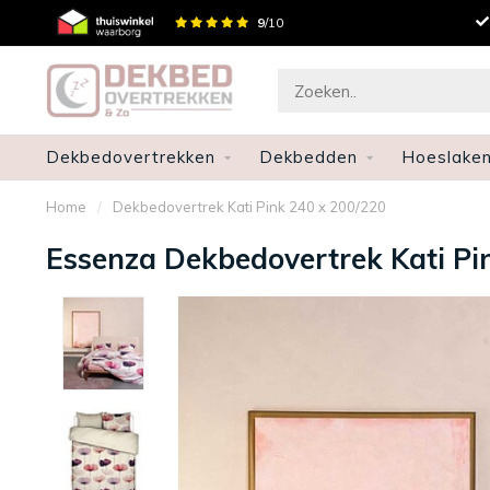
Gratis verzenden en retourneren
9
/10
Dekbedovertrekken
Dekbedden
Hoeslake
Home
/
Dekbedovertrek Kati Pink 240 x 200/220
Essenza Dekbedovertrek Kati Pi