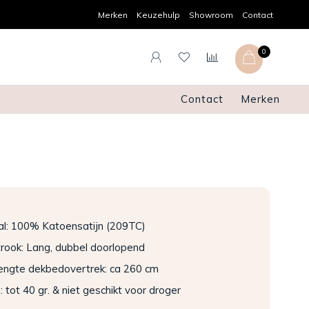
Persoonlijk advies
Gratis verz
Merken
Keuzehulp
Showroom
Contact
0
Contact
Merken
al: 100% Katoensatijn (209TC)
rook: Lang, dubbel doorlopend
lengte dekbedovertrek: ca 260 cm
tot 40 gr. & niet geschikt voor droger