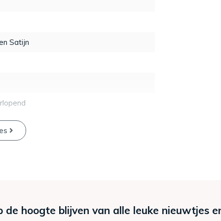
n Satijn
rlopend
ies
p de hoogte blijven van alle leuke nieuwtjes e