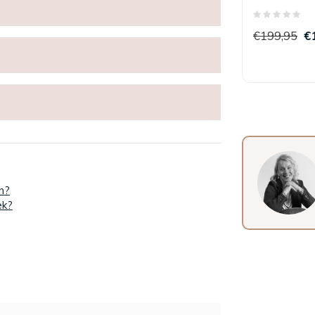
Clash 240 
€199,95
€
n?
ek?