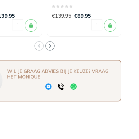
x 200/220
Taupe 240 x 200/220
Ma
139,95
€139,95
€89,95
€1
WIL JE GRAAG ADVIES BIJ JE KEUZE? VRAAG
HET MONIQUE