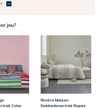
oor jou?
gn
Rivièra Maison
Be
rtrek Color
Dekbedovertrek Ropes
Dek