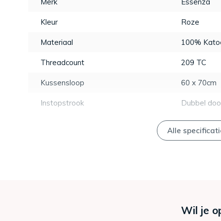
Merk
Essenza
Kleur
Roze
Materiaal
100% Katoe
Threadcount
209 TC
Kussensloop
60 x 70cm
Instopstrook
Dubbel doo
Alle specificat
Wil je o