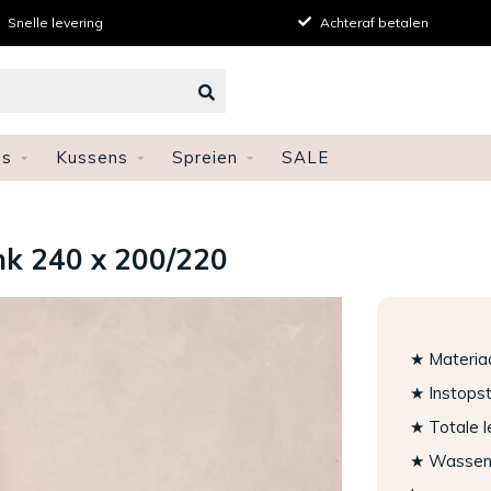
Snelle levering
Achteraf betalen
ns
Kussens
Spreien
SALE
nk 240 x 200/220
★ Materia
★ Instopst
★ Totale 
★ Wassen: 