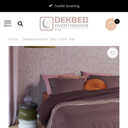
Achteraf betalen
0
MENU
Home
/
Dekbedovertrek Demi Dark Red