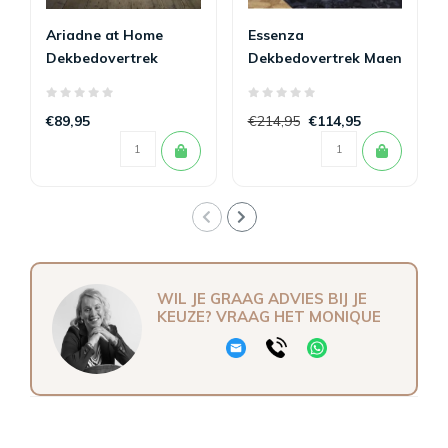
Ariadne at Home
Essenza
Dekbedovertrek
Dekbedovertrek Maen
Mellow Zand 200 x
Nightblue 200 x
200/220
200/220
€89,95
€214,95
€114,95
WIL JE GRAAG ADVIES BIJ JE
KEUZE? VRAAG HET MONIQUE