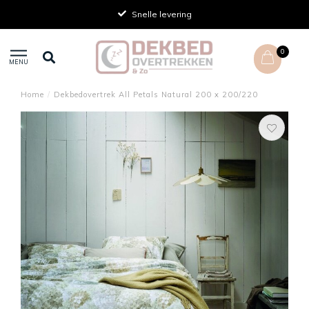
Snelle levering
0
MENU
Home
/
Dekbedovertrek All Petals Natural 200 x 200/220