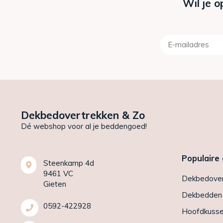
Wil je o
Dekbedovertrekken & Zo
Dé webshop voor al je beddengoed!
Populaire
Steenkamp 4d
9461 VC
Dekbedover
Gieten
Dekbedden
0592-422928
Hoofdkuss