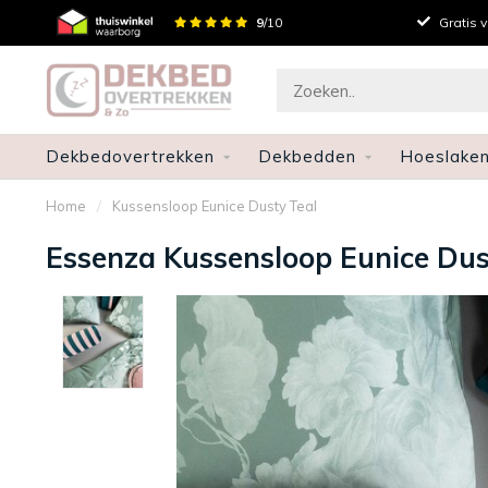
Persoonlijk advies
9
/10
Gratis 
Dekbedovertrekken
Dekbedden
Hoeslake
Home
/
Kussensloop Eunice Dusty Teal
Essenza Kussensloop Eunice Dus