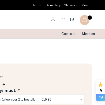
Achteraf betalen
Pers
Merken
Keuzehulp
Showroom
Contact
0
Contact
Merken
cm
r
 je maat:
*
9